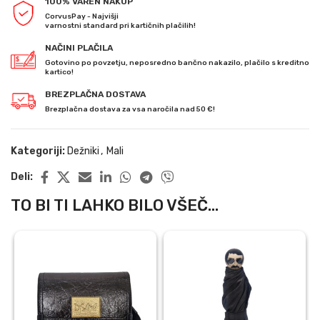
100% VAREN NAKUP
CorvusPay - Najvišji
varnostni standard pri kartičnih plačilih!
NAČINI PLAČILA
Gotovino po povzetju, neposredno bančno nakazilo, plačilo s kreditno
kartico!
BREZPLAČNA DOSTAVA
Brezplačna dostava za vsa naročila nad 50 €!
Kategoriji:
Dežniki
,
Mali
Deli:
TO BI TI LAHKO BILO VŠEČ...