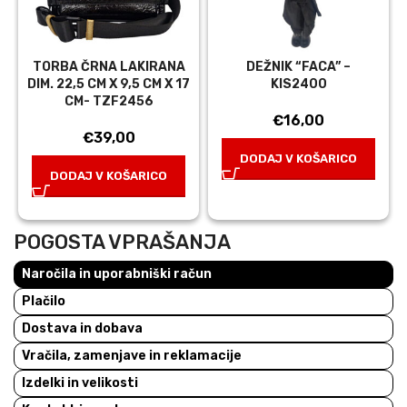
TORBA ČRNA LAKIRANA
DEŽNIK “FACA” –
DIM. 22,5 CM X 9,5 CM X 17
KIS2400
CM- TZF2456
€
16,00
€
39,00
DODAJ V KOŠARICO
DODAJ V KOŠARICO
POGOSTA VPRAŠANJA
Naročila in uporabniški račun
Plačilo
Dostava in dobava
Vračila, zamenjave in reklamacije
Izdelki in velikosti