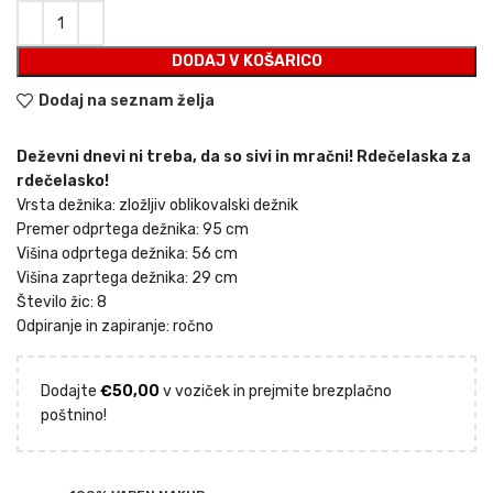
DODAJ V KOŠARICO
Dodaj na seznam želja
Deževni dnevi ni treba, da so sivi in ​​mračni! Rdečelaska za
rdečelasko!
Vrsta dežnika: zložljiv oblikovalski dežnik
Premer odprtega dežnika: 95 cm
Višina odprtega dežnika: 56 cm
Višina zaprtega dežnika: 29 cm
Število žic: 8
Odpiranje in zapiranje: ročno
Dodajte
€
50,00
v voziček in prejmite brezplačno
poštnino!