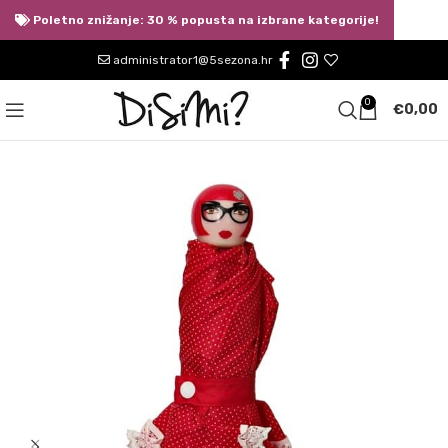
Poletno znižanje: 30 % popusta na izbrane kategorije!
administrator1@5sezona.hr
0
€
0,00