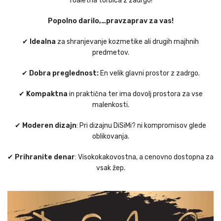
Toaletna torbica z zadrgo!
Popolno darilo,…pravzaprav za vas!
✔
Idealna
za shranjevanje kozmetike ali drugih majhnih
predmetov.
✔
Dobra preglednost:
En velik glavni prostor z zadrgo.
✔
Kompaktna
in praktična ter ima dovolj prostora za vse
malenkosti.
✔
Moderen dizajn
: Pri dizajnu DiSiMi? ni kompromisov glede
oblikovanja.
✔
Prihranite denar
: Visokokakovostna, a cenovno dostopna za
vsak žep.