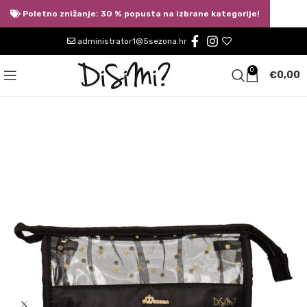
Poletno znižanje: 30 % popusta na izbrane kategorije!
administrator1@5sezona.hr
0
€
0,00