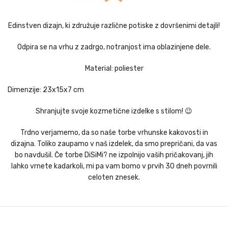
Edinstven dizajn, ki združuje različne potiske z dovršenimi detajli!
Odpira se na vrhu z zadrgo, notranjost ima oblazinjene dele.
Material: poliester
Dimenzije: 23x15x7 cm
Shranjujte svoje kozmetične izdelke s stilom! 😉
Trdno verjamemo, da so naše torbe vrhunske kakovosti in
dizajna. Toliko zaupamo v naš izdelek, da smo prepričani, da vas
bo navdušil. Če torbe DiSiMi? ne izpolnijo vaših pričakovanj, jih
lahko vrnete kadarkoli, mi pa vam bomo v prvih 30 dneh povrnili
celoten znesek.