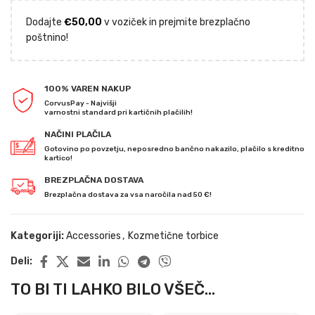
Dodajte
€
50,00
v voziček in prejmite brezplačno
poštnino!
100% VAREN NAKUP
CorvusPay - Najvišji
varnostni standard pri kartičnih plačilih!
NAČINI PLAČILA
Gotovino po povzetju, neposredno bančno nakazilo, plačilo s kreditno
kartico!
BREZPLAČNA DOSTAVA
Brezplačna dostava za vsa naročila nad 50 €!
Kategoriji:
Accessories
,
Kozmetične torbice
Deli:
TO BI TI LAHKO BILO VŠEČ...