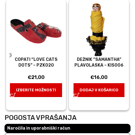
COPATI “LOVE CATS
DEŽNIK “SAMANTHA”
DOTS” – PZK020
PLAVOLASKA – KIS006
€
21,00
€
16,00
IZBERITE MOŽNOSTI
DODAJ V KOŠARICO
POGOSTA VPRAŠANJA
Naročila in uporabniški račun