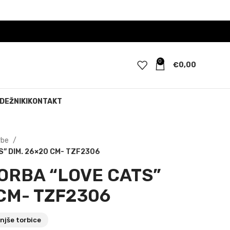
0
€
0,00
DEŽNIKI
KONTAKT
rbe
” DIM. 26×20 CM- TZF2306
ORBA “LOVE CATS”
 CM- TZF2306
njše torbice