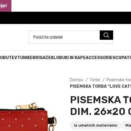
je!
 OBUTEV
TUNIKE
BRISAČE
KLOBUKI IN KAPE
ACCESSORIES
COPATI
Domov
Torbe
Pisemske to
PISEMSKA TORBA “LOVE CATS
PISEMSKA T
DIM. 26×20
Iz umetnih materialov
Ma