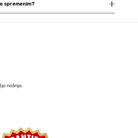
dno spremenim?
žjo nošnjo.