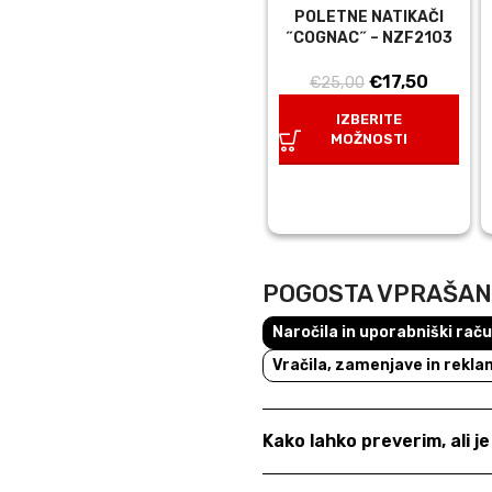
POLETNE NATIKAČI
˝COGNAC˝ – NZF2103
Izvirna
Trenut
€
17,50
€
25,00
cena
cena
IZBERITE
je
je:
MOŽNOSTI
bila:
€17,50.
€25,00.
POGOSTA VPRAŠA
Naročila in uporabniški rač
Vračila, zamenjave in rekla
Kako lahko preverim, ali j