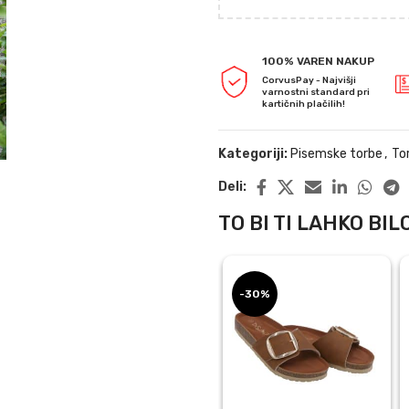
100% VAREN NAKUP
CorvusPay - Najvišji
varnostni standard pri
kartičnih plačilih!
Kategoriji:
Pisemske torbe
,
To
Deli:
TO BI TI LAHKO BILO
-30%