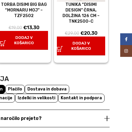
TORBA DISIMI BIG BAG
TUNIKA “DISIMI
“MORNARU MOJ” –
DESIGN” ČRNA,
TZF2502
DOLŽINA 126 CM –
na
TNK2500-C
Izvirna
Trenutna
€
13,30
€
19,00
Izvirna
Trenutna
€
20,30
cena
cena
€
29,00
DODAJ V
cena
cena
Face
je
je:
KOŠARICO
DODAJ V
je
je:
bila:
€13,30.
KOŠARICO
Inst
bila:
€20,30.
€19,00.
€29,00.
NJA
un
Plačilo
Dostava in dobava
macije
Izdelki in velikosti
Kontakt in podpora
e naročilo prejeto?