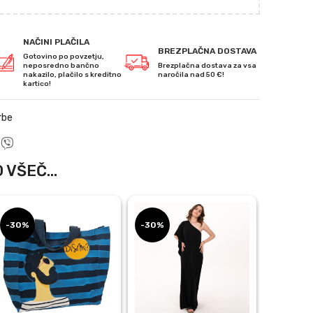
NAČINI PLAČILA
BREZPLAČNA DOSTAVA
Gotovino po povzetju,
neposredno bančno
Brezplačna dostava za vsa
nakazilo, plačilo s kreditno
naročila nad 50 €!
kartico!
rbe
 VŠEČ...
-30%
-30%