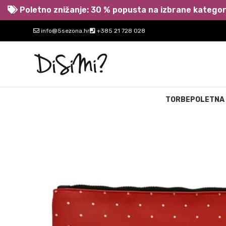
Poletno znižanje: 30 % popusta na izbrane kategori
info@5sezona.hr
+385 21 728 028
TORBE
POLETNA