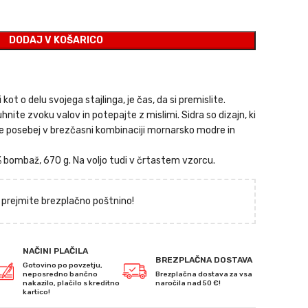
.
DODAJ V KOŠARICO
i kot o delu svojega stajlinga, je čas, da si premislite.
hnite zvoku valov in potepajte z mislimi. Sidra so dizajn, ki
še posebej v brezčasni kombinaciji mornarsko modre in
% bombaž, 670 g. Na voljo tudi v črtastem vzorcu.
 prejmite brezplačno poštnino!
NAČINI PLAČILA
BREZPLAČNA DOSTAVA
Gotovino po povzetju,
neposredno bančno
Brezplačna dostava za vsa
nakazilo, plačilo s kreditno
naročila nad 50 €!
kartico!