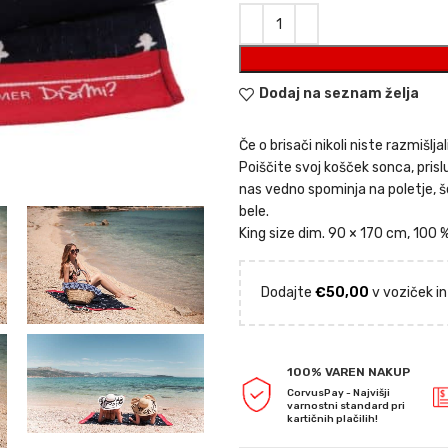
je
je:
bila:
€17,50
€25,00.
Dodaj na seznam želja
Če o brisači nikoli niste razmišljal
Poiščite svoj košček sonca, prislu
nas vedno spominja na poletje, 
bele.
King size dim. 90 × 170 cm, 100 
Dodajte
€
50,00
v voziček in
100% VAREN NAKUP
CorvusPay - Najvišji
varnostni standard pri
kartičnih plačilih!