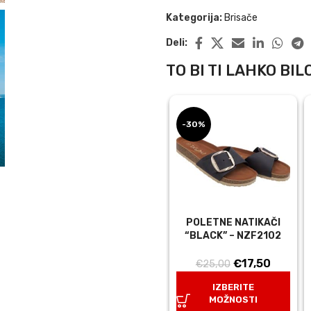
Kategorija:
Brisače
Deli:
TO BI TI LAHKO BILO
-30%
POLETNE NATIKAČI
“BLACK” – NZF2102
Izvirna
Trenut
€
17,50
€
25,00
cena
cena
IZBERITE
je
je:
MOŽNOSTI
bila:
€17,50.