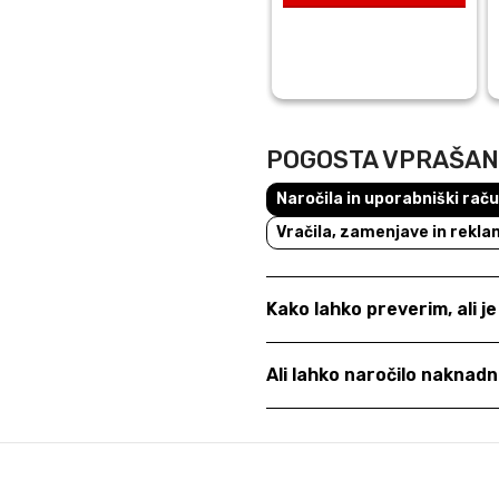
€25,00.
POGOSTA VPRAŠA
Naročila in uporabniški rač
Vračila, zamenjave in rekla
Kako lahko preverim, ali j
Ali lahko naročilo nakna