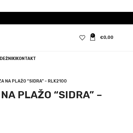
0
€
0,00
DEŽNIKI
KONTAKT
A NA PLAŽO “SIDRA” – RLK2100
 NA PLAŽO “SIDRA” –
tna