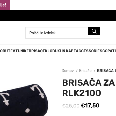
je!
 OBUTEV
TUNIKE
BRISAČE
KLOBUKI IN KAPE
ACCESSORIES
COPATI
Domov
Brisače
BRISAČA Z
BRISAČA ZA
RLK2100
Izvirna
Trenu
€
17,50
€
25,00
cena
cena