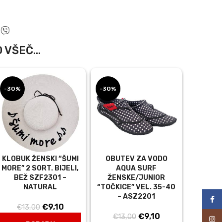
 VŠEČ...
-30%
-30%
-30%
KLOBUK ŽENSKI “ŠUMI
OBUTEV ZA VODO
TUNI
MORE” 2 SORT. BIJELI,
AQUA SURF
DESIG
BEŽ SZF2301 –
ŽENSKE/JUNIOR
DOLŽI
na
NATURAL
“TOČKICE” VEL. 35-40
TN
– ASZ2201
Face
Izvirna
Trenutna
€
9,10
€
13,00
€
29,
Izvirna
Trenutna
€
9,10
cena
cena
€
13,00
Inst