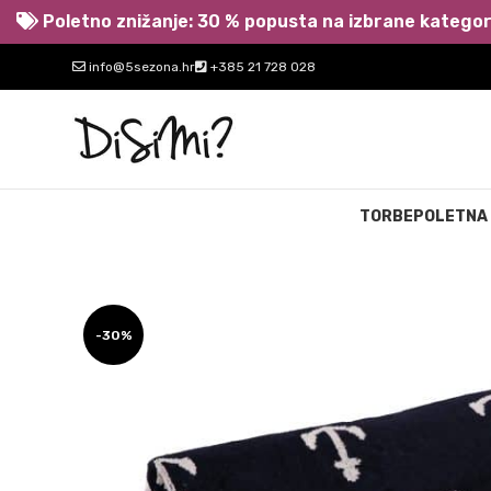
Poletno znižanje: 30 % popusta na izbrane kategori
info@5sezona.hr
+385 21 728 028
TORBE
POLETNA
-30%