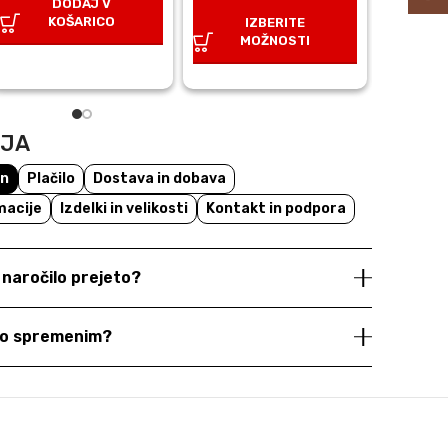
DODAJ V
D
cena
cena
je
je:
KOŠARICO
K
IZBERITE
je
je:
bila:
€9,10.
MOŽNOSTI
bila:
€9,10.
€13,00.
€13,00.
NJA
un
Plačilo
Dostava in dobava
macije
Izdelki in velikosti
Kontakt in podpora
e naročilo prejeto?
dno spremenim?