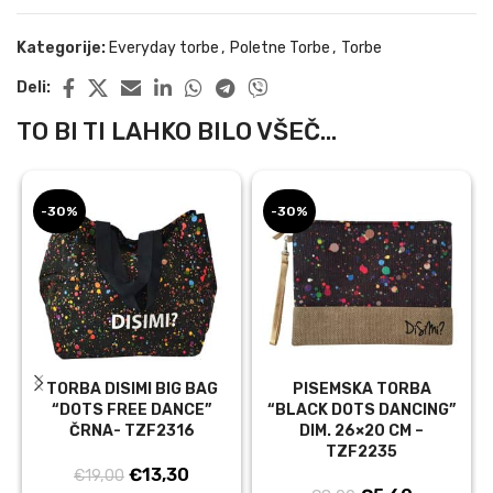
Kategorije:
Everyday torbe
,
Poletne Torbe
,
Torbe
Deli:
TO BI TI LAHKO BILO VŠEČ...
-30%
-30%
TORBA DISIMI BIG BAG
PISEMSKA TORBA
“DOTS FREE DANCE”
“BLACK DOTS DANCING”
ČRNA- TZF2316
DIM. 26×20 CM –
TZF2235
Izvirna
Trenutna
€
13,30
€
19,00