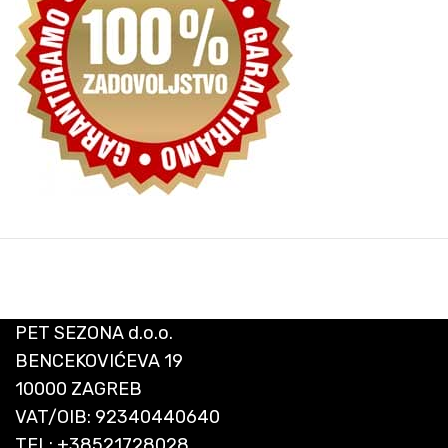
PET SEZONA d.o.o.
BENCEKOVIĆEVA 19
10000 ZAGREB
VAT/OIB: 92340440640
TEL:
+38521728028