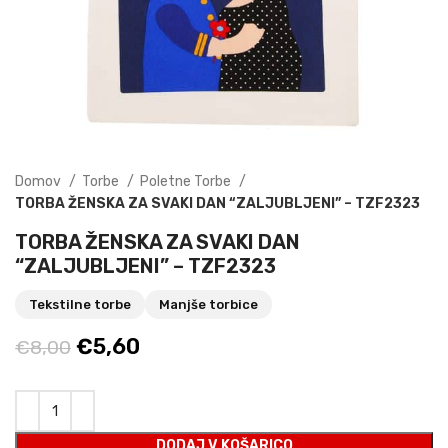
Domov
Torbe
Poletne Torbe
TORBA ŽENSKA ZA SVAKI DAN “ZALJUBLJENI” – TZF2323
TORBA ŽENSKA ZA SVAKI DAN
“ZALJUBLJENI” – TZF2323
Tekstilne torbe
Manjše torbice
Izvirna
Trenutna
€
5,60
€
8,00
cena
cena
je
je:
bila:
€5,60.
DODAJ V KOŠARICO