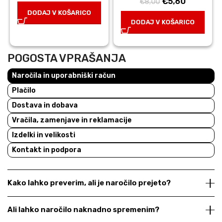
Izvirna
Trenutna
€
5,60
cena
cena
€
8,00
cena
cena
je
je:
DODAJ V KOŠARICO
je
je:
DODAJ V KOŠARICO
bila:
€13,30.
bila:
€5,60.
€19,00.
€8,00.
POGOSTA VPRAŠANJA
Naročila in uporabniški račun
Plačilo
Dostava in dobava
Vračila, zamenjave in reklamacije
Izdelki in velikosti
Kontakt in podpora
Kako lahko preverim, ali je naročilo prejeto?
Ali lahko naročilo naknadno spremenim?