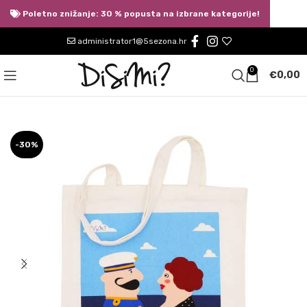
Poletno znižanje: 30 % popusta na izbrane kategorije!
administrator1@5sezona.hr
0
€
0,00
-30%