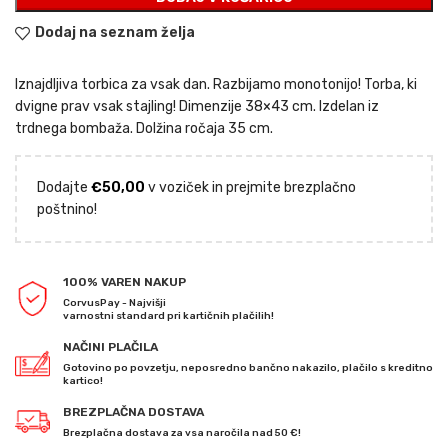
€8,00.
Dodaj na seznam želja
Iznajdljiva torbica za vsak dan. Razbijamo monotonijo! Torba, ki
dvigne prav vsak stajling! Dimenzije 38×43 cm. Izdelan iz
trdnega bombaža. Dolžina ročaja 35 cm.
Dodajte
€
50,00
v voziček in prejmite brezplačno
poštnino!
100% VAREN NAKUP
CorvusPay - Najvišji
varnostni standard pri kartičnih plačilih!
NAČINI PLAČILA
Gotovino po povzetju, neposredno bančno nakazilo, plačilo s kreditno
kartico!
BREZPLAČNA DOSTAVA
Brezplačna dostava za vsa naročila nad 50 €!