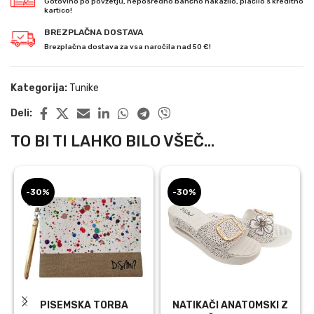
Gotovino po povzetju, neposredno bančno nakazilo, plačilo s kreditno
kartico!
BREZPLAČNA DOSTAVA
Brezplačna dostava za vsa naročila nad 50 €!
Kategorija:
Tunike
Deli:
TO BI TI LAHKO BILO VŠEČ...
-30%
-30%
PISEMSKA TORBA
NATIKAČI ANATOMSKI Z