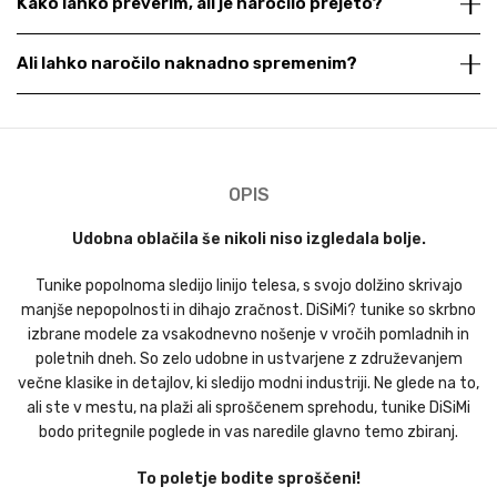
Kako lahko preverim, ali je naročilo prejeto?
Ali lahko naročilo naknadno spremenim?
OPIS
Udobna oblačila še nikoli niso izgledala bolje.
Tunike popolnoma sledijo linijo telesa, s svojo dolžino skrivajo
manjše nepopolnosti in dihajo zračnost. DiSiMi? tunike so skrbno
izbrane modele za vsakodnevno nošenje v vročih pomladnih in
poletnih dneh. So zelo udobne in ustvarjene z združevanjem
večne klasike in detajlov, ki sledijo modni industriji. Ne glede na to,
ali ste v mestu, na plaži ali sproščenem sprehodu, tunike DiSiMi
bodo pritegnile poglede in vas naredile glavno temo zbiranj.
To poletje bodite sproščeni!