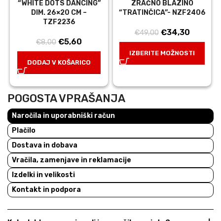
“WHITE DOTS DANCING”
ZRAČNO BLAZINO
DIM. 26×20 CM –
“TRATINČICA”- NZF2406
TZF2236
Izvirna
Trenutn
€
34,30
€
49,00
Izvirna
Trenutna
€
5,60
€
8,00
cena
cena
cena
cena
je
je:
IZBERITE MOŽNOSTI
je
je:
DODAJ V KOŠARICO
bila:
€34,30.
bila:
€5,60.
€49,00.
€8,00.
POGOSTA VPRAŠANJA
Naročila in uporabniški račun
Plačilo
Dostava in dobava
Vračila, zamenjave in reklamacije
Izdelki in velikosti
Kontakt in podpora