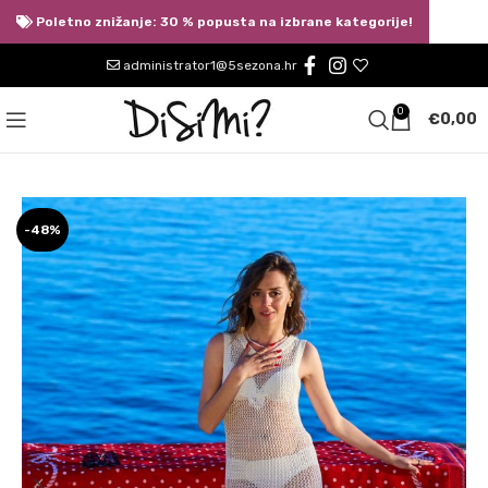
Poletno znižanje: 30 % popusta na izbrane kategorije!
administrator1@5sezona.hr
0
€
0,00
-48%