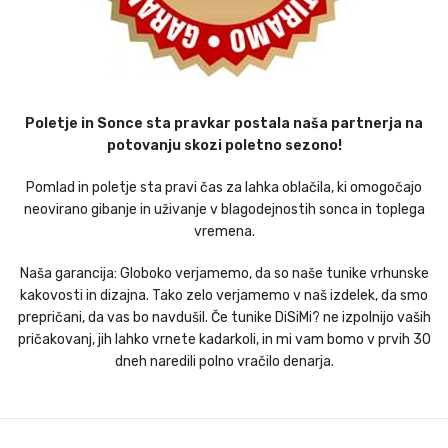
Poletje in Sonce sta pravkar postala naša partnerja na
potovanju skozi poletno sezono!
Pomlad in poletje sta pravi čas za lahka oblačila, ki omogočajo
neovirano gibanje in uživanje v blagodejnostih sonca in toplega
vremena.
Naša garancija: Globoko verjamemo, da so naše tunike vrhunske
kakovosti in dizajna. Tako zelo verjamemo v naš izdelek, da smo
prepričani, da vas bo navdušil. Če tunike DiSiMi? ne izpolnijo vaših
pričakovanj, jih lahko vrnete kadarkoli, in mi vam bomo v prvih 30
dneh naredili polno vračilo denarja.