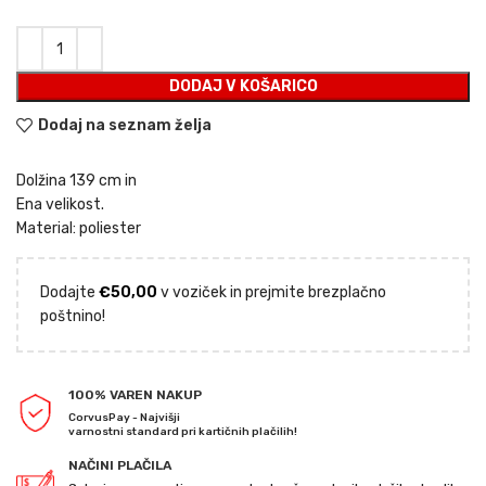
cena
cena
je
je:
bila:
€15,00.
€29,00.
DODAJ V KOŠARICO
Dodaj na seznam želja
Dolžina 139 cm in
Ena velikost.
Material: poliester
Dodajte
€
50,00
v voziček in prejmite brezplačno
poštnino!
100% VAREN NAKUP
CorvusPay - Najvišji
varnostni standard pri kartičnih plačilih!
NAČINI PLAČILA