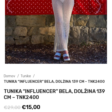
Domov
Tunike
TUNIKA “INFLUENCER” BELA, DOLŽINA 139 CM – TNK2400
TUNIKA “INFLUENCER” BELA, DOLŽINA 139
CM – TNK2400
Izvirna
Trenutna
€
15,00
€
29,00