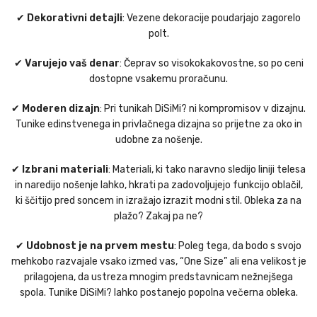
✔
Dekorativni detajli
: Vezene dekoracije poudarjajo zagorelo
polt.
✔
Varujejo vaš denar
: Čeprav so visokokakovostne, so po ceni
dostopne vsakemu proračunu.
✔
Moderen dizajn
: Pri tunikah DiSiMi? ni kompromisov v dizajnu.
Tunike edinstvenega in privlačnega dizajna so prijetne za oko in
udobne za nošenje.
✔
Izbrani materiali
: Materiali, ki tako naravno sledijo liniji telesa
in naredijo nošenje lahko, hkrati pa zadovoljujejo funkcijo oblačil,
ki ščitijo pred soncem in izražajo izrazit modni stil. Obleka za na
plažo? Zakaj pa ne?
✔
Udobnost je na prvem mestu
: Poleg tega, da bodo s svojo
mehkobo razvajale vsako izmed vas, “One Size” ali ena velikost je
prilagojena, da ustreza mnogim predstavnicam nežnejšega
spola. Tunike DiSiMi? lahko postanejo popolna večerna obleka.