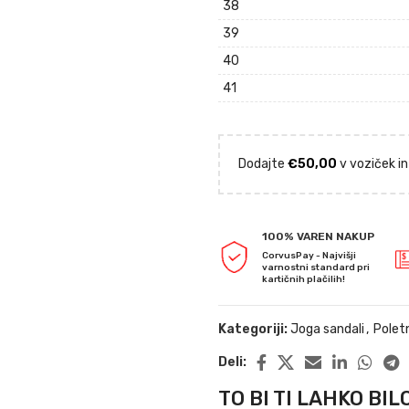
38
39
40
41
Dodajte
€
50,00
v voziček in
100% VAREN NAKUP
CorvusPay - Najvišji
varnostni standard pri
kartičnih plačilih!
Kategoriji:
Joga sandali
,
Polet
Deli:
TO BI TI LAHKO BILO