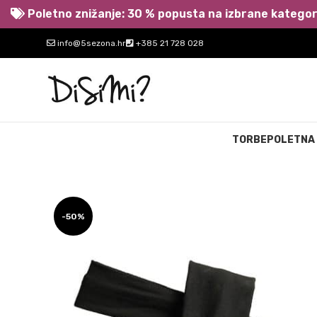
Poletno znižanje: 30 % popusta na izbrane kategori
info@5sezona.hr
+385 21 728 028
TORBE
POLETNA
-50%