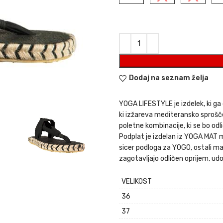
€28,00.
Dodaj na seznam želja
YOGA LIFESTYLE je izdelek, ki ga 
ki izžareva mediteransko sprošče
poletne kombinacije, ki se bo od
Podplat je izdelan iz YOGA MAT m
sicer podloga za YOGO, ostali mate
zagotavljajo odličen oprijem, ud
VELIKOST
36
37