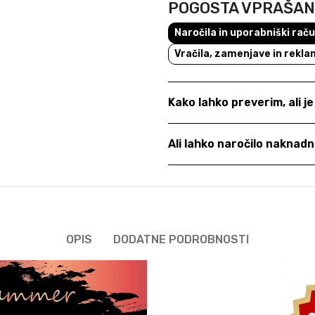
POGOSTA VPRAŠA
Naročila in uporabniški rač
Vračila, zamenjave in rekla
Kako lahko preverim, ali j
Ali lahko naročilo nakna
OPIS
DODATNE PODROBNOSTI