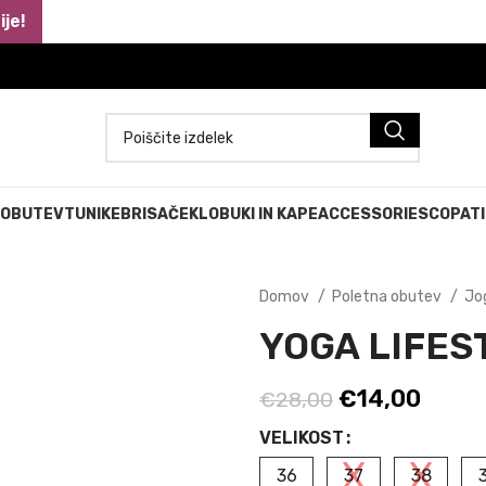
je!
 OBUTEV
TUNIKE
BRISAČE
KLOBUKI IN KAPE
ACCESSORIES
COPATI
Domov
Poletna obutev
Jo
YOGA LIFES
Izvirna
Trenu
€
14,00
€
28,00
cena
cena
VELIKOST
je
je:
36
37
38
bila:
€14,0