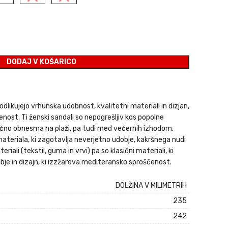
DODAJ V KOŠARICO
odlikujejo vrhunska udobnost, kvalitetni materiali in dizjan,
nost. Ti ženski sandali so nepogrešljiv kos popolne
lično obnesma na plaži, pa tudi med večernih izhodom.
ateriala, ki zagotavlja neverjetno udobje, kakršnega nudi
riali (tekstil, guma in vrvi) pa so klasični materiali, ki
obje in dizajn, ki izzžareva mediteransko sproščenost.
DOLŽINA V MILIMETRIH
235
242