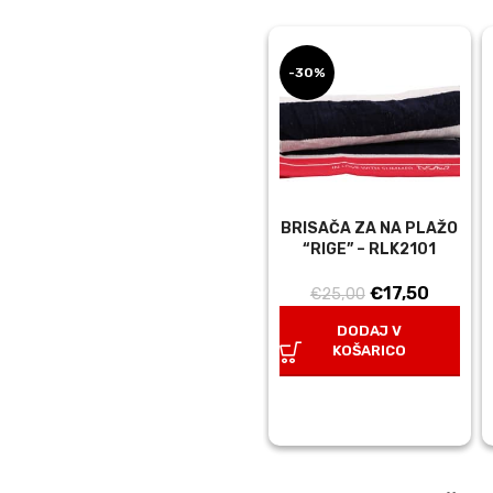
-30%
BRISAČA ZA NA PLAŽO
“RIGE” – RLK2101
Izvirna
Trenut
€
17,50
€
25,00
cena
cena
DODAJ V
je
je:
KOŠARICO
bila:
€17,50.
€25,00.