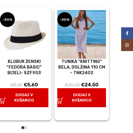
-30%
-30%
-30%
Face
Inst
KLOBUK ŽENSKI
TUNIKA “KNITTING”
TORB
“FEDORA BASIC”
BELA, DOLŽINA 110 CM
HANDLE
BIJELI- SZF903
– TNK2402
PLAVA 
na
CM- TZ
Izvirna
Trenutna
Izvirna
Trenutna
€
5,60
€
24,50
€
8,00
€
35,00
cena
cena
cena
cena
€
18,
DODAJ V
DODAJ V
je
je:
je
je:
KOŠARICO
KOŠARICO
D
bila:
€5,60.
bila:
€24,50.
K
€8,00.
€35,00.