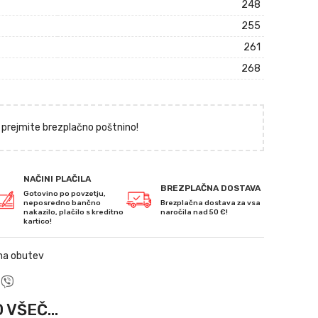
248
255
261
268
 prejmite brezplačno poštnino!
NAČINI PLAČILA
BREZPLAČNA DOSTAVA
Gotovino po povzetju,
neposredno bančno
Brezplačna dostava za vsa
nakazilo, plačilo s kreditno
naročila nad 50 €!
kartico!
na obutev
 VŠEČ...