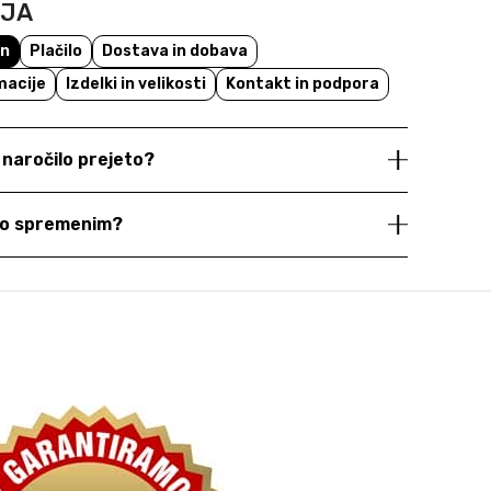
NJA
un
Plačilo
Dostava in dobava
macije
Izdelki in velikosti
Kontakt in podpora
e naročilo prejeto?
dno spremenim?