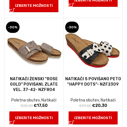
IZBERITE MOŽNOSTI
je
je:
bila:
€17,50.
IZBERITE MOŽNOSTI
bila:
€32,20.
€25,00.
€46,00.
-30%
-30%
NATIKAČI ŽENSKI “ROSE
NATIKAČI S POVIŠANO PETO
GOLD” POVIŠANI, ZLATE
“HAPPY DOTS”- NZF2309
VEL. 37-42- NZF804
Poletna obutev
,
Natikači
Poletna obutev
,
Natikači
Izvirna
Trenutna
Izvirna
Trenutna
€
17,50
€
20,30
€
25,00
€
29,00
cena
cena
cena
cena
je
je:
je
je:
IZBERITE MOŽNOSTI
IZBERITE MOŽNOSTI
bila:
€17,50.
bila:
€20,30.
€25,00.
€29,00.