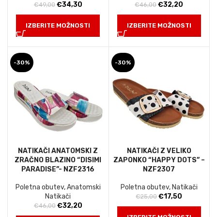
Izvirna
Trenutna
Izvirna
Trenutna
€
34,30
€
32,20
€
49,00
€
46,00
cena
cena
cena
cena
je
je:
je
je:
IZBERITE MOŽNOSTI
IZBERITE MOŽNOSTI
bila:
€34,30.
bila:
€32,20.
€49,00.
€46,00.
-30%
-30%
NATIKAČI ANATOMSKI Z
NATIKAČI Z VELIKO
ZRAČNO BLAZINO “DISIMI
ZAPONKO “HAPPY DOTS” –
PARADISE”- NZF2316
NZF2307
Poletna obutev
,
Anatomski
Poletna obutev
,
Natikači
Izvirna
Trenutna
Natikači
€
17,50
€
25,00
Izvirna
Trenutna
cena
cena
€
32,20
€
46,00
cena
cena
je
je: