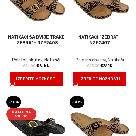
NATIKAČI SA DVIJE TRAKE
NATIKAČI “ZEBRA” –
“ZEBRA” – NZF2408
NZF2407
Poletna obutev
,
Natikači
Poletna obutev
,
Natikači
Izvirna
Trenutna
Izvirna
Trenutna
€
9,80
€
9,10
€
14,00
€
13,00
cena
cena
cena
cena
je
je:
je
je:
IZBERITE MOŽNOSTI
IZBERITE MOŽNOSTI
bila:
€9,80.
bila:
€9,10.
€14,00.
€13,00.
-30%
-30%
KMALU NA
VOLJO