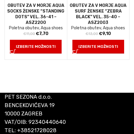
OBUTEV ZA V MORJE AQUA
OBUTEV ZA V MORJE AQUA
SOCKS ŽENSKE “STANDING
SURF ŽENSKE “ZEBRA
DOTS” VEL. 36-41 –
BLACK” VEL. 35-40 –
ASZ2200
ASZ2003
Poletna obutev
,
Aqua shoes
Poletna obutev
,
Aqua shoes
Izvirna
Trenutna
Izvirna
Trenutna
€
7,70
€
9,10
€
11,00
€
13,00
cena
cena
cena
cena
je
je:
je
je:
IZBERITE MOŽNOSTI
IZBERITE MOŽNOSTI
bila:
€7,70.
bila:
€9,10.
€11,00.
€13,00.
PET SEZONA d.o.o.
BENCEKOVIĆEVA 19
10000 ZAGREB
VAT/OIB: 92340440640
TEL:
+38521728028