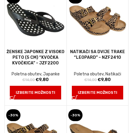
ŽENSKE JAPONKE Z VISOKO
NATIKAČI SA DVIJE TRAKE
PETO (5 CM) “KVOČKA
“LEOPARD” – NZF2410
KVOČKICA” – JZF2200
Poletna obutev
,
Japanke
Poletna obutev
,
Natikači
Izvirna
Trenutna
Izvirna
Trenutna
€
9,80
€
9,80
€
14,00
€
14,00
cena
cena
cena
cena
je
je:
je
je:
IZBERITE MOŽNOSTI
IZBERITE MOŽNOSTI
bila:
€9,80.
bila:
€9,80.
€14,00.
€14,00.
-30%
-30%