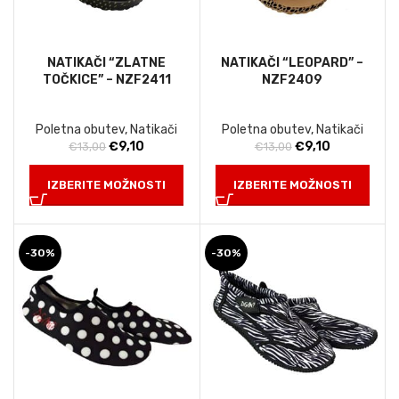
NATIKAČI “ZLATNE
NATIKAČI “LEOPARD” –
TOČKICE” – NZF2411
NZF2409
Poletna obutev
,
Natikači
Poletna obutev
,
Natikači
Izvirna
Trenutna
Izvirna
Trenutna
€
9,10
€
9,10
€
13,00
€
13,00
cena
cena
cena
cena
je
je:
je
je:
IZBERITE MOŽNOSTI
IZBERITE MOŽNOSTI
bila:
€9,10.
bila:
€9,10.
€13,00.
€13,00.
-30%
-30%