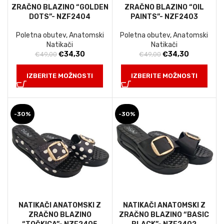
ZRAČNO BLAZINO “GOLDEN
ZRAČNO BLAZINO “OIL
DOTS”- NZF2404
PAINTS”- NZF2403
Poletna obutev
,
Anatomski
Poletna obutev
,
Anatomski
Natikači
Natikači
Izvirna
Trenutna
Izvirna
Trenutna
€
34,30
€
34,30
€
49,00
€
49,00
cena
cena
cena
cena
je
je:
je
je:
IZBERITE MOŽNOSTI
IZBERITE MOŽNOSTI
bila:
€34,30.
bila:
€34,30.
€49,00.
€49,00.
-30%
-30%
NATIKAČI ANATOMSKI Z
NATIKAČI ANATOMSKI Z
ZRAČNO BLAZINO
ZRAČNO BLAZINO “BASIC