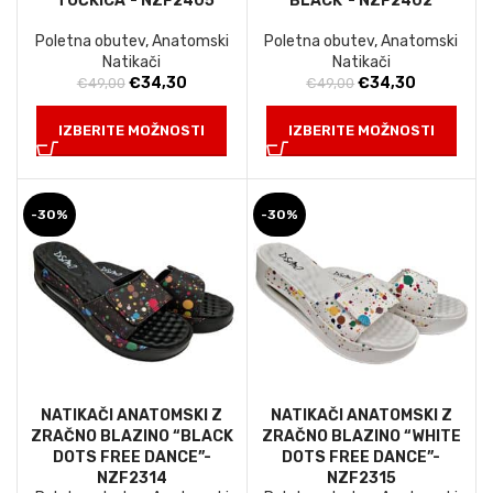
“TOČKICA”- NZF2405
BLACK”- NZF2402
Poletna obutev
,
Anatomski
Poletna obutev
,
Anatomski
Natikači
Natikači
Izvirna
Trenutna
Izvirna
Trenutna
€
34,30
€
34,30
€
49,00
€
49,00
cena
cena
cena
cena
je
je:
je
je:
IZBERITE MOŽNOSTI
IZBERITE MOŽNOSTI
bila:
€34,30.
bila:
€34,30.
€49,00.
€49,00.
-30%
-30%
NATIKAČI ANATOMSKI Z
NATIKAČI ANATOMSKI Z
ZRAČNO BLAZINO “BLACK
ZRAČNO BLAZINO “WHITE
DOTS FREE DANCE”-
DOTS FREE DANCE”-
NZF2314
NZF2315