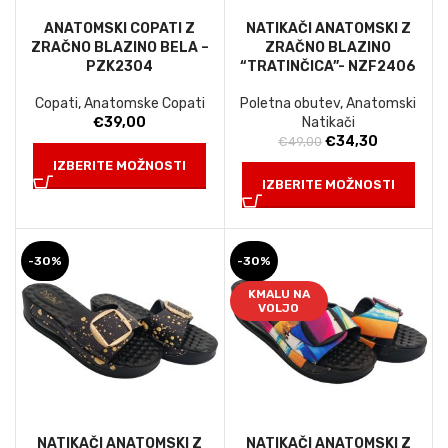
ANATOMSKI COPATI Z
NATIKAČI ANATOMSKI Z
ZRAČNO BLAZINO BELA –
ZRAČNO BLAZINO
PZK2304
“TRATINČICA”- NZF2406
Copati
,
Anatomske Copati
Poletna obutev
,
Anatomski
€
39,00
Natikači
Izvirna
Trenutna
€
34,30
€
49,00
cena
cena
IZBERITE MOŽNOSTI
je
je:
IZBERITE MOŽNOSTI
bila:
€34,30.
€49,00.
-30%
-30%
KMALU NA
VOLJO
NATIKAČI ANATOMSKI Z
NATIKAČI ANATOMSKI Z