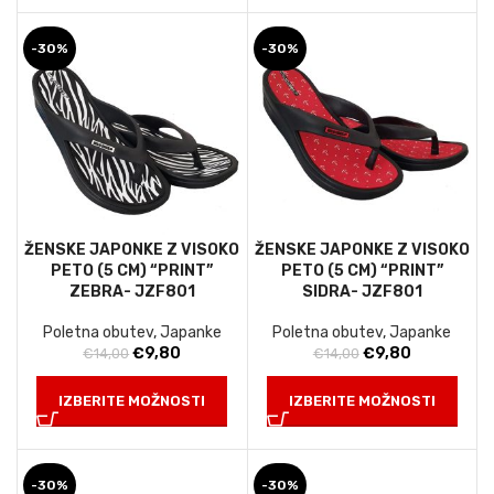
-30%
-30%
ŽENSKE JAPONKE Z VISOKO
ŽENSKE JAPONKE Z VISOKO
PETO (5 CM) “PRINT”
PETO (5 CM) “PRINT”
ZEBRA- JZF801
SIDRA- JZF801
Poletna obutev
,
Japanke
Poletna obutev
,
Japanke
Izvirna
Trenutna
Izvirna
Trenutna
€
9,80
€
9,80
€
14,00
€
14,00
cena
cena
cena
cena
je
je:
je
je:
IZBERITE MOŽNOSTI
IZBERITE MOŽNOSTI
bila:
€9,80.
bila:
€9,80.
€14,00.
€14,00.
-30%
-30%