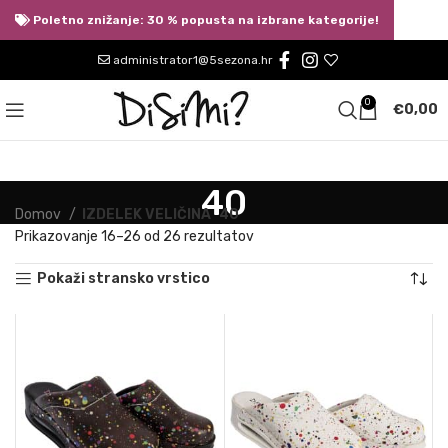
Poletno znižanje: 30 % popusta na izbrane kategorije!
administrator1@5sezona.hr
0
€
0,00
40
Domov
IZDELEK VELIČINA
40
Prikazovanje 16–26 od 26 rezultatov
Pokaži stransko vrstico