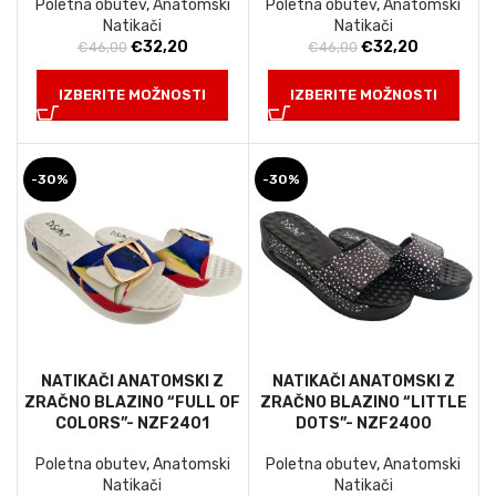
Poletna obutev
,
Anatomski
Poletna obutev
,
Anatomski
Natikači
Natikači
Izvirna
Trenutna
Izvirna
Trenutna
€
32,20
€
32,20
€
46,00
€
46,00
cena
cena
cena
cena
je
je:
je
je:
IZBERITE MOŽNOSTI
IZBERITE MOŽNOSTI
bila:
€32,20.
bila:
€32,20.
€46,00.
€46,00.
-30%
-30%
NATIKAČI ANATOMSKI Z
NATIKAČI ANATOMSKI Z
ZRAČNO BLAZINO “FULL OF
ZRAČNO BLAZINO “LITTLE
COLORS”- NZF2401
DOTS”- NZF2400
Poletna obutev
,
Anatomski
Poletna obutev
,
Anatomski
Natikači
Natikači