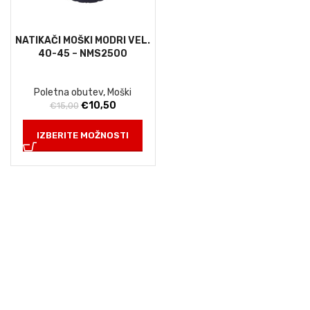
NATIKAČI MOŠKI MODRI VEL.
40-45 – NMS2500
Poletna obutev
,
Moški
Izvirna
Trenutna
€
10,50
€
15,00
cena
cena
je
je:
IZBERITE MOŽNOSTI
bila:
€10,50.
€15,00.