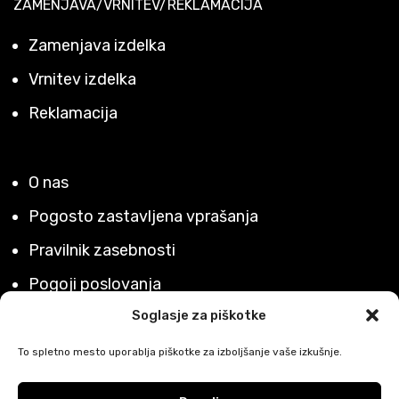
ZAMENJAVA/VRNITEV/REKLAMACIJA
Zamenjava izdelka
Vrnitev izdelka
Reklamacija
O nas
Pogosto zastavljena vprašanja
Pravilnik zasebnosti
Pogoji poslovanja
Soglasje za piškotke
Pogoji uporabe spletnega mesta
Vračila in reklamacije
To spletno mesto uporablja piškotke za izboljšanje vaše izkušnje.
Dostava