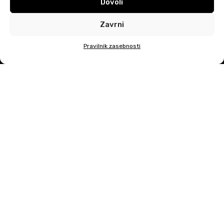
Dovoli
Zavrni
Pravilnik zasebnosti
Potrebujete pomoč?
|
DiSiMi?
2026 CREATED BY
JAVESCRIPT
Googlova zasebnost in pogoji