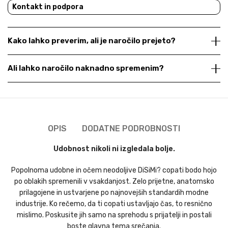
Kontakt in podpora
Kako lahko preverim, ali je naročilo prejeto?
Ali lahko naročilo naknadno spremenim?
OPIS
DODATNE PODROBNOSTI
Udobnost nikoli ni izgledala bolje.
Popolnoma udobne in očem neodoljive DiSiMi? copati bodo hojo
po oblakih spremenili v vsakdanjost. Zelo prijetne, anatomsko
prilagojene in ustvarjene po najnovejših standardih modne
industrije. Ko rečemo, da ti copati ustavljajo čas, to resnično
mislimo. Poskusite jih samo na sprehodu s prijatelji in postali
boste glavna tema srečanja.