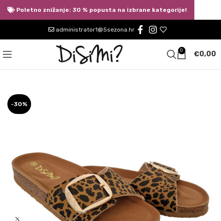
Poletno znižanje: 30 % popusta na izbrane kategorije!
administrator1@5sezona.hr
0
€
0,00
-30%