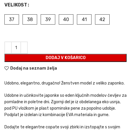
cena
cena
VELIKOST
je
je:
bila:
€17,50.
37
38
39
40
41
42
€25,00.
DODAJ V KOŠARICO
Dodaj na seznam želja
Udobno, elegantno, drugačno! Ženstven model z veliko zaponko.
Udobne in učinkovite japonke so eden ključnih modelov čevljev za
pomladne in poletne dni. Zgornji del je iz obdelanega eko usnja,
pod PU vložkom je plast spominske pene za popolno udobje.
Podplat je izdelan iz kombinacije EVA materiala in gume.
Dodajte te elegantne copate svoji zbirki in izstopajte s svojim