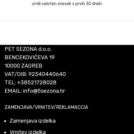
vrnili celoten znesek v prvih 30 dneh.
PET SEZONA d.o.o.
BENCEKOVIĆEVA 19
10000 ZAGREB
VAT/OIB: 92340440640
TEL:
+38521728028
EMAIL:
info@5sezona.hr
ZAMENJAVA/VRNITEV/REKLAMACIJA
Zamenjava izdelka
Vrnitev izdelka