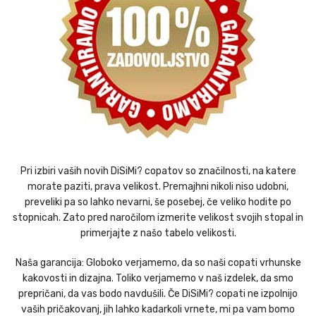
Pri izbiri vaših novih DiSiMi? copatov so značilnosti, na katere
morate paziti, prava velikost. Premajhni nikoli niso udobni,
preveliki pa so lahko nevarni, še posebej, če veliko hodite po
stopnicah. Zato pred naročilom izmerite velikost svojih stopal in
primerjajte z našo tabelo velikosti.
Naša garancija: Globoko verjamemo, da so naši copati vrhunske
kakovosti in dizajna. Toliko verjamemo v naš izdelek, da smo
prepričani, da vas bodo navdušili. Če DiSiMi? copati ne izpolnijo
vaših pričakovanj, jih lahko kadarkoli vrnete, mi pa vam bomo