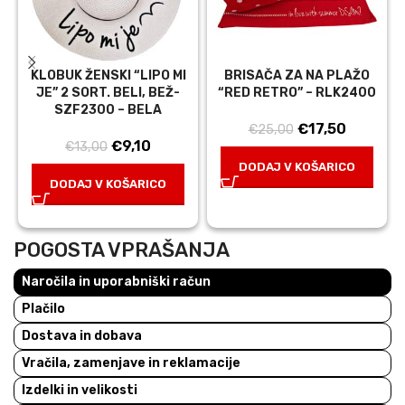
KLOBUK ŽENSKI “LIPO MI
BRISAČA ZA NA PLAŽO
JE” 2 SORT. BELI, BEŽ-
“RED RETRO” – RLK2400
SZF2300 – BELA
Izvirna
Trenutn
€
17,50
€
25,00
Izvirna
Trenutna
€
9,10
€
13,00
cena
cena
cena
cena
je
je:
DODAJ V KOŠARICO
je
je:
DODAJ V KOŠARICO
bila:
€17,50.
bila:
€9,10.
€25,00.
€13,00.
POGOSTA VPRAŠANJA
Naročila in uporabniški račun
Plačilo
Dostava in dobava
Vračila, zamenjave in reklamacije
Izdelki in velikosti