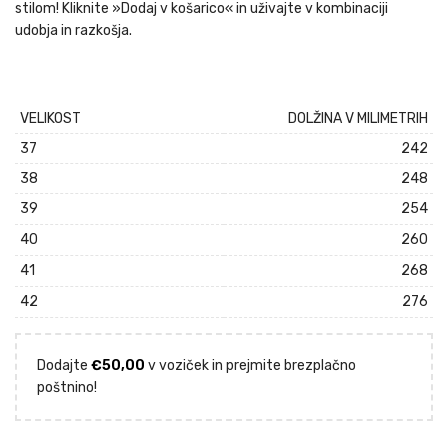
stilom! Kliknite »Dodaj v košarico« in uživajte v kombinaciji
udobja in razkošja.
VELIKOST
DOLŽINA V MILIMETRIH
37
242
38
248
39
254
40
260
41
268
42
276
Dodajte
€
50,00
v voziček in prejmite brezplačno
poštnino!