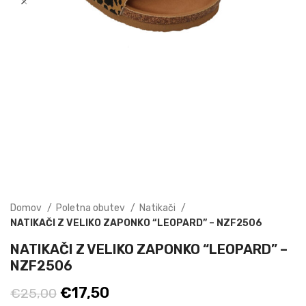
Domov
Poletna obutev
Natikači
NATIKAČI Z VELIKO ZAPONKO “LEOPARD” – NZF2506
NATIKAČI Z VELIKO ZAPONKO “LEOPARD” –
NZF2506
Izvirna
Trenutna
€
17,50
€
25,00