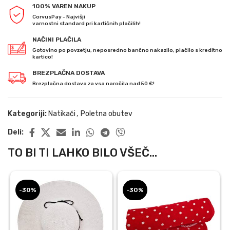
100% VAREN NAKUP
CorvusPay - Najvišji
varnostni standard pri kartičnih plačilih!
NAČINI PLAČILA
Gotovino po povzetju, neposredno bančno nakazilo, plačilo s kreditno
kartico!
BREZPLAČNA DOSTAVA
Brezplačna dostava za vsa naročila nad 50 €!
Kategoriji:
Natikači
,
Poletna obutev
Deli:
TO BI TI LAHKO BILO VŠEČ...
-30%
-30%