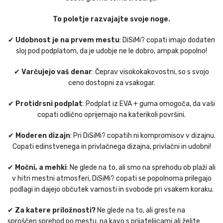
To poletje razvajajte svoje noge.
✔
Udobnost je na prvem mestu
: DiSiMi? copati imajo dodaten
sloj pod podplatom, da je udobje ne le dobro, ampak popolno!
✔
Varčujejo vaš denar
: Čeprav visokokakovostni, so s svojo
ceno dostopni za vsakogar.
✔
Protidrsni podplat
: Podplat iz EVA + guma omogoča, da vaši
copati odlično oprijemajo na katerikoli površini.
✔
Moderen dizajn
: Pri DiSiMi? copatih ni kompromisov v dizajnu.
Copati edinstvenega in privlačnega dizajna, privlačni in udobni!
✔
Močni, a mehki
: Ne glede na to, ali smo na sprehodu ob plaži ali
v hitri mestni atmosferi, DiSiMi? copati se popolnoma prilegajo
podlagi in dajejo občutek varnosti in svobode pri vsakem koraku.
✔
Za katere priložnosti?
Ne glede na to, ali greste na
sproščen sprehod po mestu, na kavo s prijateljicami ali želite