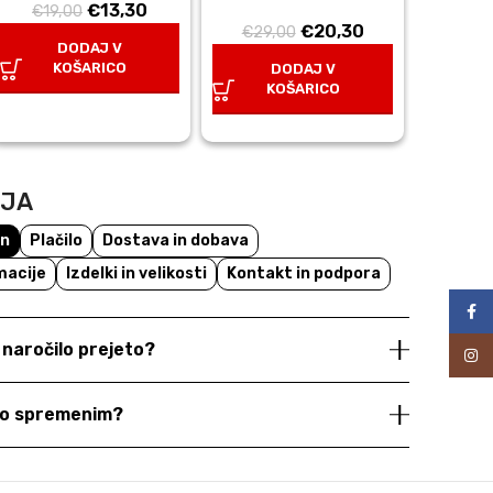
Izvirna
Trenutna
€
13,30
€
19,00
Izvirna
Trenutna
€
20,30
cena
cena
€
29,00
DODAJ V
cena
cena
je
je:
KOŠARICO
DODAJ V
je
je:
bila:
€13,30.
KOŠARICO
bila:
€20,30.
€19,00.
€29,00.
NJA
un
Plačilo
Dostava in dobava
macije
Izdelki in velikosti
Kontakt in podpora
Face
e naročilo prejeto?
Inst
dno spremenim?