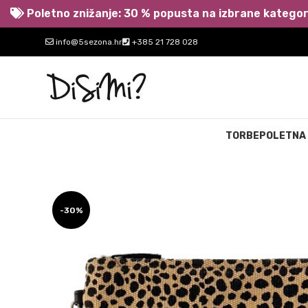
Poletno znižanje: 30 % popusta na izbrane kategori
info@5sezona.hr
+385 21 728 028
TORBE
POLETNA
-30%