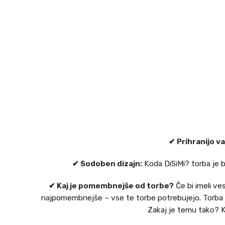
✔ Prihranijo v
✔ Sodoben dizajn:
Koda DiSiMi? torba je b
✔ Kaj je pomembnejše od torbe?
Če bi imeli ves
najpomembnejše – vse te torbe potrebujejo. Torba j
Zakaj je temu tako? K