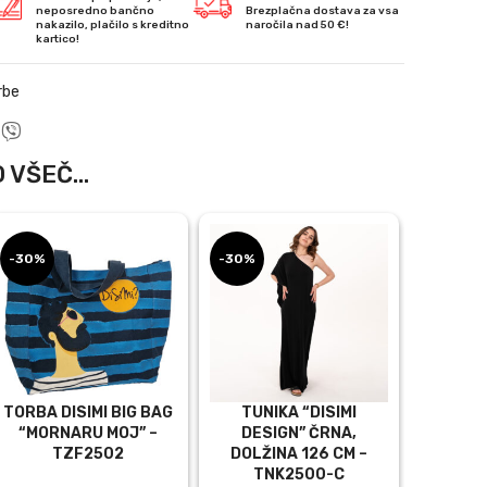
neposredno bančno
Brezplačna dostava za vsa
nakazilo, plačilo s kreditno
naročila nad 50 €!
kartico!
rbe
 VŠEČ...
-30%
-30%
TORBA DISIMI BIG BAG
TUNIKA “DISIMI
“MORNARU MOJ” –
DESIGN” ČRNA,
TZF2502
DOLŽINA 126 CM –
na
TNK2500-C