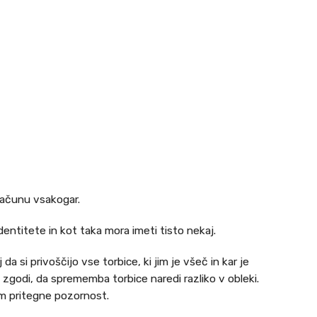
računu vsakogar.
entitete in kot taka mora imeti tisto nekaj.
a si privoščijo vse torbice, ki jim je všeč in kar je
godi, da sprememba torbice naredi razliko v obleki.
em pritegne pozornost.