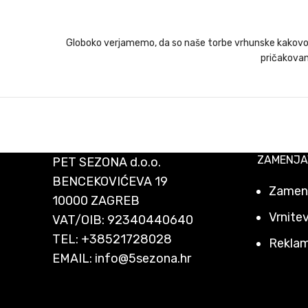
Globoko verjamemo, da so naše torbe vrhunske kakovosti 
pričakovanj
ZAMENJA
PET SEZONA d.o.o.
BENCEKOVIĆEVA 19
Zamenj
10000 ZAGREB
Vrnitev
VAT/OIB: 92340440640
TEL:
+38521728028
Reklam
EMAIL:
info@5sezona.hr