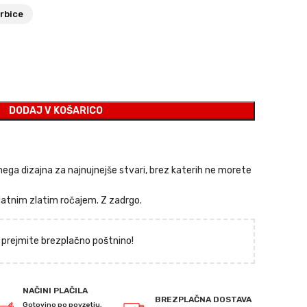
rbice
a
DODAJ V KOŠARICO
ega dizajna za najnujnejše stvari, brez katerih ne morete
atnim zlatim ročajem. Z zadrgo.
 prejmite brezplačno poštnino!
NAČINI PLAČILA
BREZPLAČNA DOSTAVA
Gotovino po povzetju,