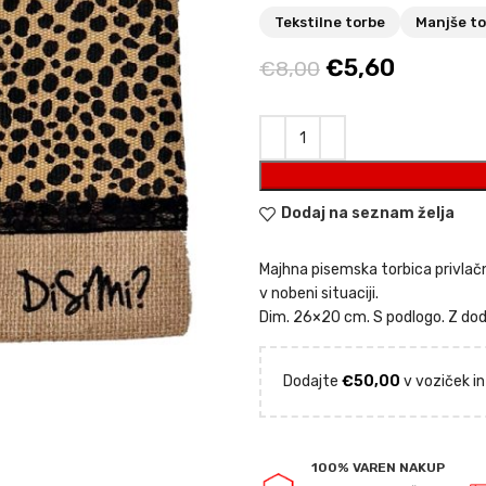
Tekstilne torbe
Manjše to
Izvirna
Trenutn
€
5,60
€
8,00
cena
cena
je
je:
bila:
€5,60.
€8,00.
Dodaj na seznam želja
Majhna pisemska torbica privlačn
v nobeni situaciji.
Dim. 26×20 cm. S podlogo. Z dod
Dodajte
€
50,00
v voziček in
100% VAREN NAKUP