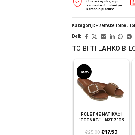
CorvusPay - Najvišji
varnostni standard pri
kartičnih plačilih!
Kategoriji:
Pisemske torbe
,
To
Deli:
TO BI TI LAHKO BILO
-30%
POLETNE NATIKAČI
˝COGNAC˝ – NZF2103
Izvirna
Trenut
€
17,50
€
25,00