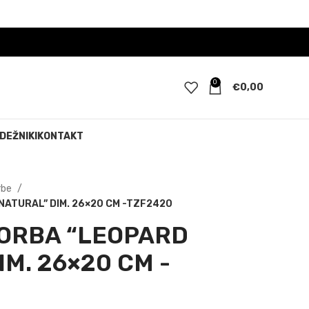
0
€
0,00
DEŽNIKI
KONTAKT
rbe
ATURAL” DIM. 26×20 CM -TZF2420
TORBA “LEOPARD
M. 26×20 CM -