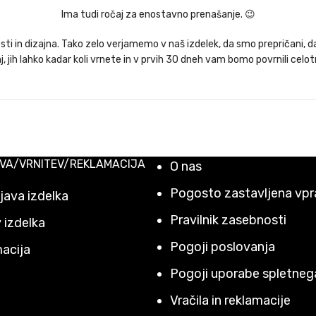
Ima tudi ročaj za enostavno prenašanje. 😉
in dizajna. Tako zelo verjamemo v naš izdelek, da smo prepričani, da 
, jih lahko kadar koli vrnete in v prvih 30 dneh vam bomo povrnili celo
VA/VRNITEV/REKLAMACIJA
O nas
Pogosto zastavljena vpr
ava izdelka
Pravilnik zasebnosti
 izdelka
Pogoji poslovanja
acija
Pogoji uporabe spletne
Vračila in reklamacije