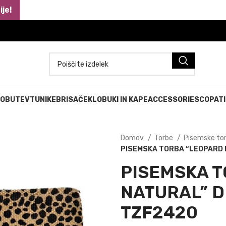
je!
 OBUTEV
TUNIKE
BRISAČE
KLOBUKI IN KAPE
ACCESSORIES
COPATI
Domov
Torbe
Pisemske to
PISEMSKA TORBA “LEOPARD N
PISEMSKA 
NATURAL” DI
TZF2420