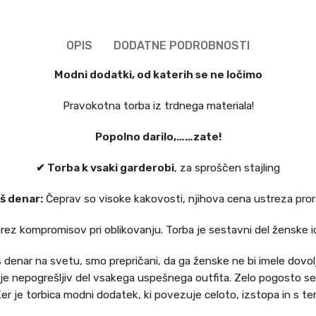
OPIS
DODATNE PODROBNOSTI
Modni dodatki, od katerih se ne ločimo
Pravokotna torba iz trdnega materiala!
Popolno darilo,……zate!
✔ Torba k vsaki garderobi
, za sproščen stajling
aš denar:
Čeprav so visoke kakovosti, njihova cena ustreza pro
rez kompromisov pri oblikovanju. Torba je sestavni del ženske id
 denar na svetu, smo prepričani, da ga ženske ne bi imele dovolj d
e nepogrešljiv del vsakega uspešnega outfita. Zelo pogosto se z
er je torbica modni dodatek, ki povezuje celoto, izstopa in s t