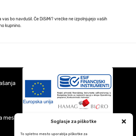
vas bo navdušil. Če DiSiMi? vrečke ne izpolnjujejo vaših
tno kupnino.
ašanja
ga mesta
Soglasje za piškotke
To spletno mesto uporablja piškotke za