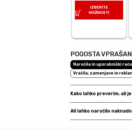
cena
cena
IZBERITE
je
je:
MOŽNOSTI
bila:
€17,50.
€25,00.
POGOSTA VPRAŠA
Naročila in uporabniški rač
Vračila, zamenjave in rekla
Kako lahko preverim, ali j
Ali lahko naročilo nakna